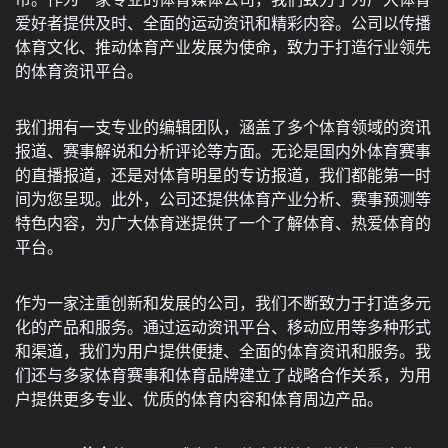
爱好者提供及时、全面的运动资讯和精彩内容。公司以传播
体育文化、推动体育产业发展为使命，致力于打造行业领先
的体育资讯平台。
我们拥有一支专业的编辑团队，涵盖了多个体育领域的资讯
报道、赛事解说和分析评论等方面。无论是国内外体育赛事
的直播报道，还是对体育明星的专访报道，我们都能第一时
间为您呈现。此外，公司还提供体育产业分析、赛事预测等
特色内容，为广大体育迷提供了一个了解体育、热爱体育的
平台。
作为一家注重创新和发展的公司，我们不断致力于打造多元
化的产品和服务。通过运动资讯平台、移动应用等多种形式
和渠道，我们为用户提供便捷、全面的体育资讯和服务。我
们还与多家体育赛事和体育品牌建立了战略合作关系，为用
户提供更多专业、优质的体育内容和体育周边产品。