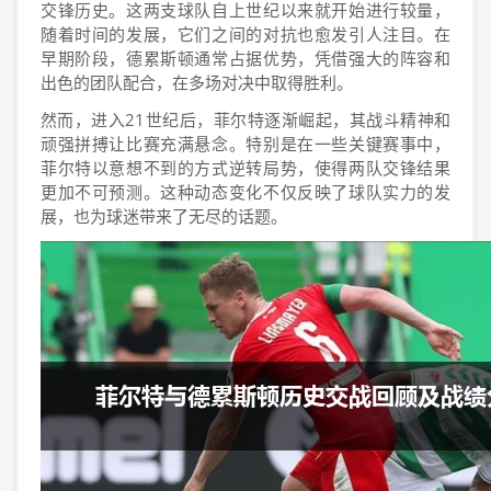
交锋历史。这两支球队自上世纪以来就开始进行较量，
随着时间的发展，它们之间的对抗也愈发引人注目。在
早期阶段，德累斯顿通常占据优势，凭借强大的阵容和
出色的团队配合，在多场对决中取得胜利。
然而，进入21世纪后，菲尔特逐渐崛起，其战斗精神和
顽强拼搏让比赛充满悬念。特别是在一些关键赛事中，
菲尔特以意想不到的方式逆转局势，使得两队交锋结果
更加不可预测。这种动态变化不仅反映了球队实力的发
展，也为球迷带来了无尽的话题。