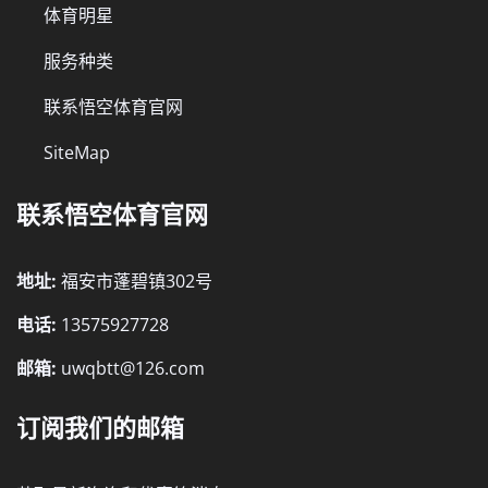
体育明星
服务种类
联系悟空体育官网
SiteMap
联系悟空体育官网
地址:
福安市蓬碧镇302号
电话:
13575927728
邮箱:
uwqbtt@126.com
订阅我们的邮箱