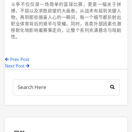
斗争不仅仅是一场简单的篮球比赛，更是一幅关于拼
搏、不屈以及求胜欲望的大画卷。从战术布局到关键人
物，再到那些振奋人心的一瞬间，每一个细节都折射出
职业体育背后的艰辛与荣耀。同时，各类外部因素也潜
移默化地影响着赛事走向，让整个系列充满悬念与戏剧
性。
Prev Post
Next Post