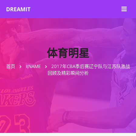
体育明星
首页
I(NAME
2017年CBA季后赛辽宁队与江苏队激战
回顾及精彩瞬间分析