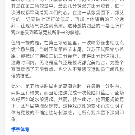
其是在第二场较量中，最后几分钟双方比分胶着，每一
次进攻都牵动着观众们的心。在这一紧张氛围下，郭艾
伦的一记突破上篮打破僵局，再加上他随后的三分远
射，让现场气氛达到高潮。这种激情四溢的一幕让所有
观众感受到篮球竞技所带来的震撼。
值得一提的是，在第三场较量里，一波精彩连击彻底点
燃全场热情。当时正值第四节末尾，江苏正试图缩小差
距，却被辽宁连续三记三分轰炸，使得比分迅速拉开。
这段时间内，无论是运气还是技巧都完美结合，为整个
赛事增添了无限看点，也让人不禁感叹运动员们超凡脱
俗的技艺。
此外，第五场决胜局更是高潮迭起。在最后一分钟内，
两队互有得失，而当哈达迪完成一次惊险扣篮后，全场
欢呼声如潮水般涌起。然而，就在此时，他因犯规被罚
下，此时局势骤然逆转。这种戏剧性的变化再次证明了
体育竞技的不确定性与刺激感，让所有观众留下深刻印
象。
悟空体育