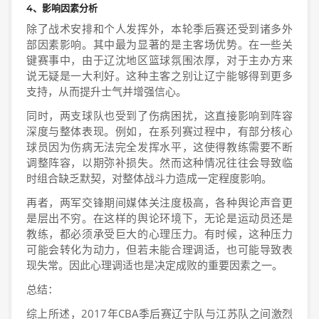
4、影响因素分析
除了战术安排和个人发挥外，本轮季后赛还受到诸多外
部因素影响。其中最为显著的是主客场优势。在一些关
键赛事中，由于辽沈地区篮球氛围浓厚，对于主办方来
说无疑是一大利好。这种主客之别让辽宁能够得到更多
支持，从而提升士气并增强信心。
同时，两支球队也受到了伤病困扰，这直接影响到阵容
深度与整体表现。例如，在系列赛过程中，有部分核心
球员因为伤病无法完全发挥水平，这使得教练需要不断
调整阵容，以期弥补损失。然而这种情况往往会导致临
时组合缺乏默契，对整体战斗力造成一定程度影响。
再者，两军交锋期间媒体关注度极高，各种舆论声音更
是层出不穷。在这样的舆论环境下，无论是运动员还是
教练，都必须承受巨大的心理压力。有时候，这种压力
可能会转化为动力，但若未能合理调适，也可能导致表
现失常。因此心理调适也是决定成败的重要因素之一。
总结：
综上所述，2017年CBA季后赛辽宁队与江苏队之间激烈