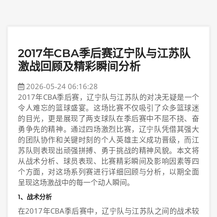
2017年CBA季后赛辽宁队与江苏队
激战回顾及精彩瞬间分析
2026-05-24 06:16:28
2017年CBA季后赛，辽宁队与江苏队的对决无疑是一个
令人难忘的篮球盛宴。这场比赛不仅吸引了众多篮球迷
的目光，更是展现了两支球队在季后赛中不屈不挠、奋
勇争先的精神。通过四场激烈比赛，辽宁队凭借其强大
的团队协作和关键时刻的个人英雄主义成功晋级，而江
苏队则表现出顽强拼搏、勇于挑战的精神风貌。本文将
从战术分析、球员表现、比赛精彩瞬间及影响因素等四
个方面，对这场系列赛进行详细回顾与分析，以期全面
呈现这场激战中的每一个动人瞬间。
1、战术分析
在2017年CBA季后赛中，辽宁队与江苏队之间的战术较