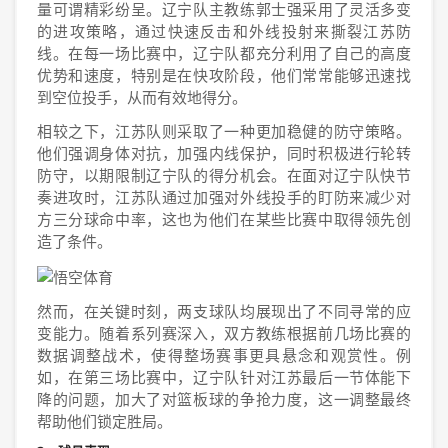
量可谓精彩纷呈。辽宁队主教练郭士强采用了灵活多变
的进攻策略，通过快速反击和外线投射来撕裂江苏防
线。在每一场比赛中，辽宁队都充分利用了自己的高度
优势和速度，特别是在快攻阶段，他们常常能够迅速找
到空位投手，从而有效地得分。
相较之下，江苏队则采取了一种更加稳健的防守策略。
他们强调身体对抗，加强内线保护，同时积极进行轮转
防守，以期限制辽宁队的得分机会。在面对辽宁队快节
奏进攻时，江苏队通过加强对外线投手的盯防来减少对
方三分球命中率，这也为他们在某些比赛中取得领先创
造了条件。
然而，在关键时刻，两支球队均展现出了不同寻常的应
变能力。随着系列赛深入，双方教练根据前几场比赛的
数据调整战术，使得整场赛事更具悬念和观赏性。例
如，在第三场比赛中，辽宁队针对江苏最后一节体能下
降的问题，加大了对篮板球的争抢力度，这一调整最终
帮助他们锁定胜局。