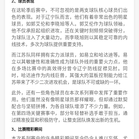
2、球员表现
在这轮季后赛中，不可忽视的是两支球队核心球员们出
色的表现。对于辽宁队而言，他们有着非常出色的明星
球员，如郭艾伦和李晓旭等人。郭艾伦作为球队领袖，
他不仅承担起组织进攻，还在关键时刻频频突破得分，
为球队注入了大量动力。而李晓旭则以其稳定可靠的内
线技术，多次为球队提供重要支持。
而江苏队同样拥有实力派球员，如易立和哈达迪等。易
立以其敏捷性和准确性成为球队外线的重要火力点，他
在多场比赛中的高效得分曾令辽宁防线捉襟见肘。同
时，哈达迪作为内线巨兽，其强大的篮板控制能力给江
苏带来了不少二次进攻机会，是球队不可或缺的一环。
此外，还有一些角色球员在本次系列赛中发挥了重要作
用。他们虽然没有像明星球员那样耀眼，但却通过默契
配合与坚韧拼搏，为各自球队增添了不少力量。例如，
在第四场关键赛事中，部分年轻替补选手敢于担当，通
过精准投篮和积极防守，让整支团队焕发出新的生机。
3、比赛精彩瞬间
本次系列赛中的许多精彩瞬间至今仍令人难以忘怀。尤