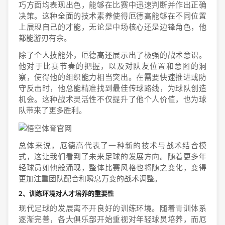
巧方面均表现出色，能够在比赛中迅速判断并作出正确
决策。这种全面的技术素养使得厄德高能够在不同位置
上展现自己的才能，无论是中场核心还是边锋角色，他
都能游刃有余。
除了个人技能外，厄德高还展示出了极强的战术意识。
他对于比赛节奏的把握，以及对队友位置和意图的洞
察，使得他的组织能力相当突出。在需要快速推进或防
守反击时，他总能精准找到最佳传球路线，为球队创造
机会。这种战术灵活性不仅提升了他个人价值，也为球
队带来了更多胜利。
总体来说，厄德高代表了一种新的技术与战术结合模
式，这让我们看到了未来足球的发展方向。随着更多年
轻球员如他般涌现，整体比赛风格也将随之变化，变得
更加注重团队配合和瞬息万变的战术调整。
2、训练环境对人才培养的重要性
现代足球的发展离不开良好的训练环境。随着青训体系
逐渐完善，各大俱乐部开始重视对年轻球员培养，而厄