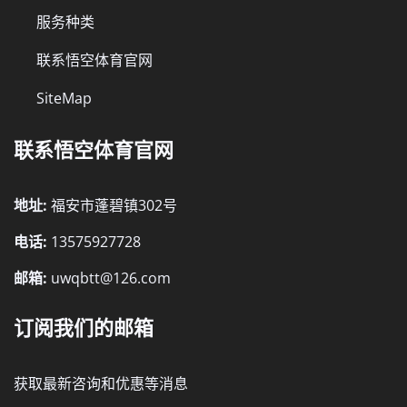
服务种类
联系悟空体育官网
SiteMap
联系悟空体育官网
地址:
福安市蓬碧镇302号
电话:
13575927728
邮箱:
uwqbtt@126.com
订阅我们的邮箱
获取最新咨询和优惠等消息