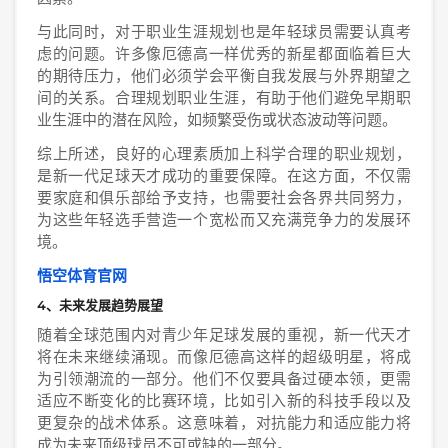
与此同时，对于职业生涯规划也是年轻球员需要认真考
虑的问题。许多像厄德高一样优秀的新星都面临着巨大
的期待压力，他们必须学会平衡自我发展与外界期望之
间的关系。合理规划职业生涯，有助于他们避免早期职
业生涯中的潜在风险，如频繁受伤或状态波动等问题。
综上所述，良好的心理素质加上科学合理的职业规划，
是新一代足球天才成功的重要保障。在这方面，不仅需
要家庭和俱乐部给予支持，也需要社会各界共同努力，
为这些年轻选手营造一个宽松而又充满竞争力的发展环
境。
悟空体育官网
4、未来发展趋势展望
随着全球范围内对青少年足球发展的重视，新一代天才
将在未来继续涌现。而像厄德高这样的超级明星，将成
为引领潮流的一部分。他们不仅要具备过硬本领，更需
适应不断变化的比赛环境，比如引入新的科技手段以及
更复杂的战术体系。这意味着，对抗能力和适应能力将
成为未来顶级球员不可或缺的一部分。