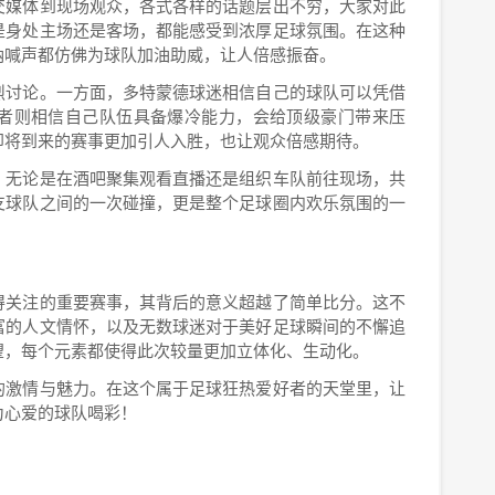
交媒体到现场观众，各式各样的话题层出不穷，大家对此
是身处主场还是客场，都能感受到浓厚足球氛围。在这种
呐喊声都仿佛为球队加油助威，让人倍感振奋。
烈讨论。一方面，多特蒙德球迷相信自己的球队可以凭借
者则相信自己队伍具备爆冷能力，会给顶级豪门带来压
即将到来的赛事更加引人入胜，也让观众倍感期待。
，无论是在酒吧聚集观看直播还是组织车队前往现场，共
支球队之间的一次碰撞，更是整个足球圈内欢乐氛围的一
得关注的重要赛事，其背后的意义超越了简单比分。这不
富的人文情怀，以及无数球迷对于美好足球瞬间的不懈追
望，每个元素都使得此次较量更加立体化、生动化。
的激情与魅力。在这个属于足球狂热爱好者的天堂里，让
为心爱的球队喝彩！