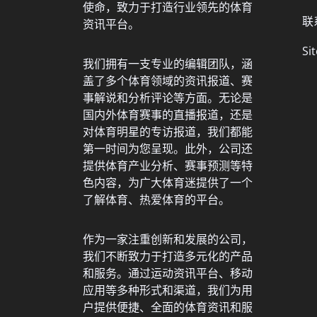
使命，致力于打造行业领先的体育
联
资讯平台。
Si
我们拥有一支专业的编辑团队，涵
盖了多个体育领域的资讯报道、赛
事解说和分析评论等方面。无论是
国内外体育赛事的直播报道，还是
对体育明星的专访报道，我们都能
第一时间为您呈现。此外，公司还
提供体育产业分析、赛事预测等特
色内容，为广大体育迷提供了一个
了解体育、热爱体育的平台。
作为一家注重创新和发展的公司，
我们不断致力于打造多元化的产品
和服务。通过运动资讯平台、移动
应用等多种形式和渠道，我们为用
户提供便捷、全面的体育资讯和服