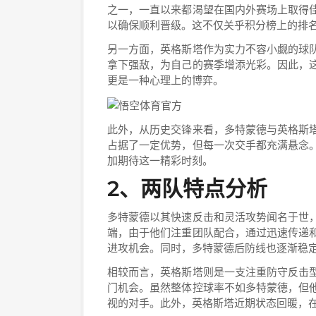
之一，一直以来都渴望在国内外赛场上取得
以确保顺利晋级。这不仅关乎积分榜上的排
另一方面，英格斯塔作为实力不容小觑的球
拿下强敌，为自己的赛季增添光彩。因此，
更是一种心理上的博弈。
此外，从历史交锋来看，多特蒙德与英格斯
占据了一定优势，但每一次交手都充满悬念
加期待这一精彩时刻。
2、两队特点分析
多特蒙德以其快速反击和灵活攻势闻名于世
端，由于他们注重团队配合，通过迅速传递
进攻机会。同时，多特蒙德后防线也逐渐稳
相较而言，英格斯塔则是一支注重防守反击
门机会。虽然整体控球率不如多特蒙德，但
视的对手。此外，英格斯塔近期状态回暖，