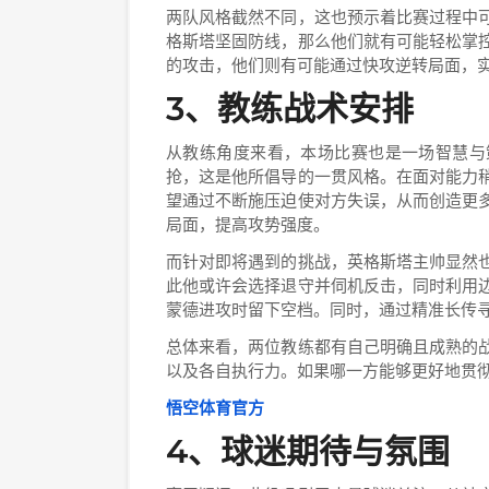
两队风格截然不同，这也预示着比赛过程中
格斯塔坚固防线，那么他们就有可能轻松掌
的攻击，他们则有可能通过快攻逆转局面，
3、教练战术安排
从教练角度来看，本场比赛也是一场智慧与
抢，这是他所倡导的一贯风格。在面对能力
望通过不断施压迫使对方失误，从而创造更
局面，提高攻势强度。
而针对即将遇到的挑战，英格斯塔主帅显然
此他或许会选择退守并伺机反击，同时利用
蒙德进攻时留下空档。同时，通过精准长传
总体来看，两位教练都有自己明确且成熟的
以及各自执行力。如果哪一方能够更好地贯
悟空体育官方
4、球迷期待与氛围