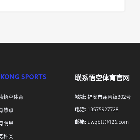
联系悟空体育官网
读悟空体育
地址:
福安市蓬碧镇302号
电话:
13575927728
育热点
邮箱:
uwqbtt@126.com
育明星
务种类