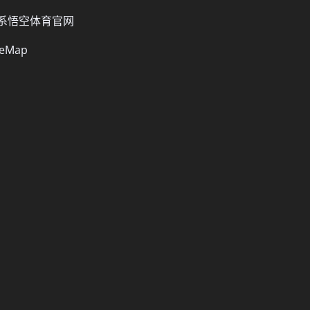
系悟空体育官网
teMap