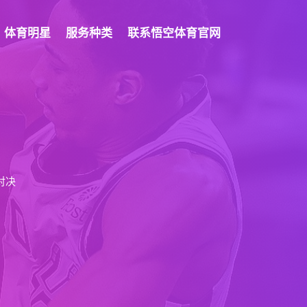
体育明星
服务种类
联系悟空体育官网
对决