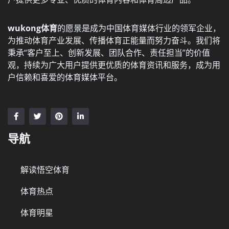
wukong体育
的愿景是成为中国体育媒体行业的领军企业，
为推动体育产业发展、传播体育正能量而努力奋斗。我们将
秉承“客户至上、创新发展、团队合作、责任担当”的价值
观，持续为广大用户提供更优质的体育资讯和服务，成为用
户信赖和喜爱的体育媒体平台。
导航
解读悟空体育
体育热点
体育明星