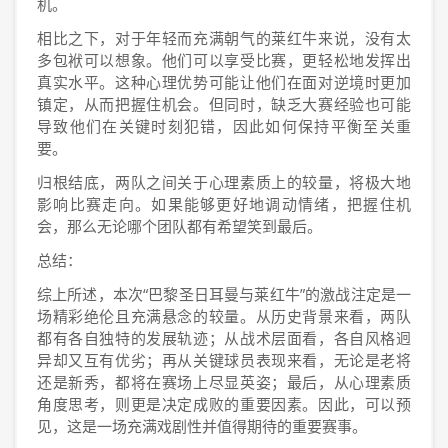
机。
相比之下，对于年轻而充满朝气的莱红牛来说，没有太
多包袱可以想象。他们可以享受比赛，更轻松地发挥出
真实水平。这种心理优势可能让他们在面对逆境时更加
镇定，从而把握住机会。但同时，缺乏大赛经验也可能
导致他们在关键时刻犯错，因此如何保持平衡至关重
要。
归根结底，两队之间关于心理素质上的较量，将极大地
影响比赛走向。如果能够更好地调动情绪，把握住机
会，那么无论哪个团队都有希望笑到最后。
总结：
综上所述，本次“巴黎圣日耳曼与莱红牛”的激战注定是一
场精彩绝伦且充满悬念的较量。从历史背景来看，两队
都有各自独特的发展轨迹；从战术层面看，各自风格迥
异却又互有优劣；再从关键球员表现来看，无论是老将
还是新秀，都将在赛场上尽显英姿；最后，从心理素质
角度思考，则更是决定成败的重要因素。因此，可以预
见，这是一场充满戏剧性并值得期待的重要赛事。