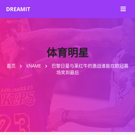
体育明星
首页
I(NAME
巴黎日曼与莱红牛的激战谁能在欧冠赛
场笑到最后