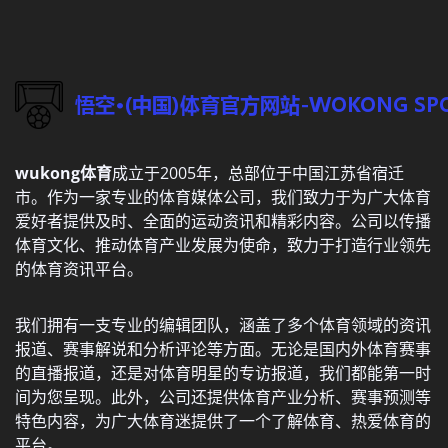
wukong体育
成立于2005年，总部位于中国江苏省宿迁
市。作为一家专业的体育媒体公司，我们致力于为广大体育
爱好者提供及时、全面的运动资讯和精彩内容。公司以传播
体育文化、推动体育产业发展为使命，致力于打造行业领先
的体育资讯平台。
我们拥有一支专业的编辑团队，涵盖了多个体育领域的资讯
报道、赛事解说和分析评论等方面。无论是国内外体育赛事
的直播报道，还是对体育明星的专访报道，我们都能第一时
间为您呈现。此外，公司还提供体育产业分析、赛事预测等
特色内容，为广大体育迷提供了一个了解体育、热爱体育的
平台。