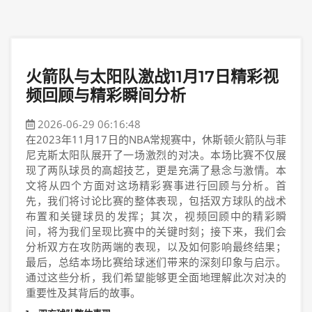
火箭队与太阳队激战11月17日精彩视
频回顾与精彩瞬间分析
2026-06-29 06:16:48
在2023年11月17日的NBA常规赛中，休斯顿火箭队与菲
尼克斯太阳队展开了一场激烈的对决。本场比赛不仅展
现了两队球员的高超技艺，更是充满了悬念与激情。本
文将从四个方面对这场精彩赛事进行回顾与分析。首
先，我们将讨论比赛的整体表现，包括双方球队的战术
布置和关键球员的发挥；其次，视频回顾中的精彩瞬
间，将为我们呈现比赛中的关键时刻；接下来，我们会
分析双方在攻防两端的表现，以及如何影响最终结果；
最后，总结本场比赛给球迷们带来的深刻印象与启示。
通过这些分析，我们希望能够更全面地理解此次对决的
重要性及其背后的故事。