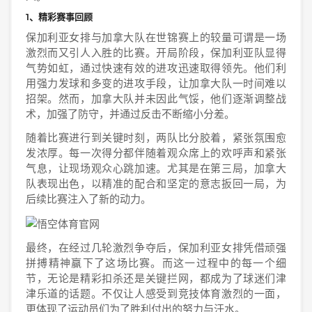
1、精彩赛事回顾
保加利亚女排与加拿大队在世锦赛上的较量可谓是一场
激烈而又引人入胜的比赛。开局阶段，保加利亚队显得
气势如虹，通过快速有效的进攻迅速取得领先。他们利
用强力发球和多变的进攻手段，让加拿大队一时间难以
招架。然而，加拿大队并未因此气馁，他们逐渐调整战
术，加强了防守，并通过反击不断缩小分差。
随着比赛进行到关键时刻，两队比分胶着，紧张氛围愈
发浓厚。每一次得分都伴随着观众席上的欢呼声和紧张
气息，让现场观众心跳加速。尤其是在第三局，加拿大
队表现出色，以精准的配合和坚定的意志扳回一局，为
后续比赛注入了新的动力。
最终，在经过几轮激烈争夺后，保加利亚女排凭借顽强
拼搏精神赢下了这场比赛。而这一过程中的每一个细
节，无论是精彩扣杀还是关键拦网，都成为了球迷们津
津乐道的话题。不仅让人感受到竞技体育激烈的一面，
更体现了运动员们为了胜利付出的努力与汗水。