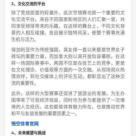
3、文化交流的平台
除了竞技层面的较量外，此次世锦赛也是一个重要的文
化交流平台。来自不同国家和地区的人们汇聚一堂，共
同享受排球带来的乐趣。在这样的舞台上，不同文化背
景的人相互碰撞，各自展示独特风采，使整个赛事充满
生机与活力。
保加利亚作为传统强国，其女排一直以来都是世界女子
排坛的重要力量，而加拿大则以其开放包容著称。在这
样一场国际赛事中，两国不仅是在技艺上的竞争，更是
在文化理念、价值观等方面的一次交融。从现场观众热
情欢呼，到社交媒体上的评论互动，都彰显出了这种交
流的重要性。
此外，这样的大型赛事还促进了旅游业的发展，为主办
国带来了可观经济效益，同时也为参与者提供了一次难
得的人生经历。这些都是体育魅力所在，也是推动世界
和平与友谊发展的重要因素之一。
悟空体育官网
4、未来展望与挑战