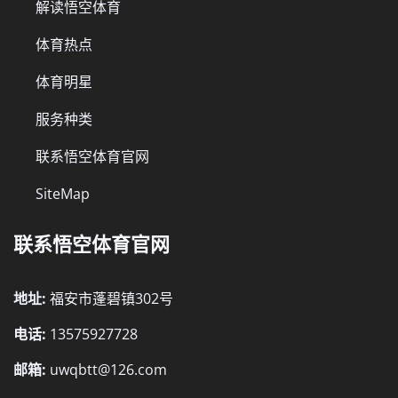
解读悟空体育
体育热点
体育明星
服务种类
联系悟空体育官网
SiteMap
联系悟空体育官网
地址:
福安市蓬碧镇302号
电话:
13575927728
邮箱:
uwqbtt@126.com