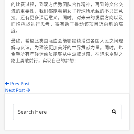
的比赛过程，到双方优秀团队合作精神，再到跨文化交
流的重要性，我们都能看到女子排球所承载的不只是竞
技，还有更多深远意义。同时，对未来的发展方向以及
面临挑战进行思考，将有助于推动该项目迈向新的高
度。
最终，希望此类国际盛会能够继续增进各国人民之间理
解与友谊，为建设更加美好的世界贡献力量。同时，也
希望所有年轻运动员能够从中汲取灵感，在追求卓越之
路上勇敢前行，实现自己的梦想！
Prev Post
Next Post