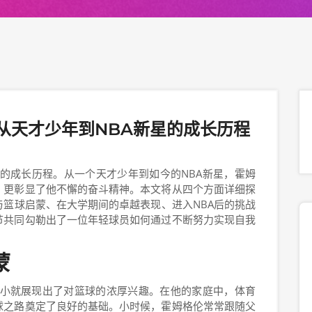
从天才少年到NBA新星的成长历程
的成长历程。从一个天才少年到如今的NBA新星，霍姆
，更彰显了他不懈的奋斗精神。本文将从四个方面详细探
篮球启蒙、在大学期间的卓越表现、进入NBA后的挑战
节共同勾勒出了一位年轻球员如何通过不断努力实现自我
蒙
从小就展现出了对篮球的浓厚兴趣。在他的家庭中，体育
球之路奠定了良好的基础。小时候，霍姆格伦常常跟随父