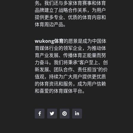
务。我们还与多家体育赛事和体育
品牌建立了战略合作关系，为用户
提供更多专业、优质的体育内容和
体育周边产品。
wukong体育
的愿景是成为中国体
育媒体行业的领军企业，为推动体
育产业发展、传播体育正能量而努
力奋斗。我们将秉承“客户至上、创
新发展、团队合作、责任担当”的价
值观，持续为广大用户提供更优质
的体育资讯和服务，成为用户信赖
和喜爱的体育媒体平台。