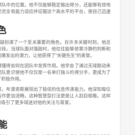
球队中的位置。他不仅能够稳定输出得分，还能够有效地
己完全有能力适应并征服这个高水平的平台，使自己迅速
色
无疑扮演了一个至关重要的角色。在许多关键时刻，他总
阶段，当球队面对强敌时，他往往能够依靠冷静的判断和
爆发出的潜力，让他获得了“关键先生”的美誉。
越懂得如何在团队中发挥作用。他学会了通过无球跑动来
团队意识使他不仅仅是一名单打独斗的得分手，更成为了
了积极作用。
候，布里奇斯展现出了极佳的信息传递能力。他深知每位
运作更加流畅，这种智慧型打法更是让人刮目相看。这样
也吸引了更多球迷对他的关注与喜爱。
能