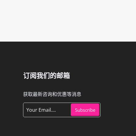
订阅我们的邮箱
获取最新咨询和优惠等消息
Subscribe