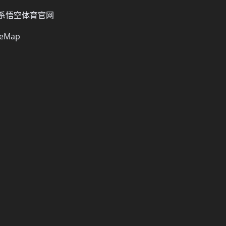
系悟空体育官网
teMap