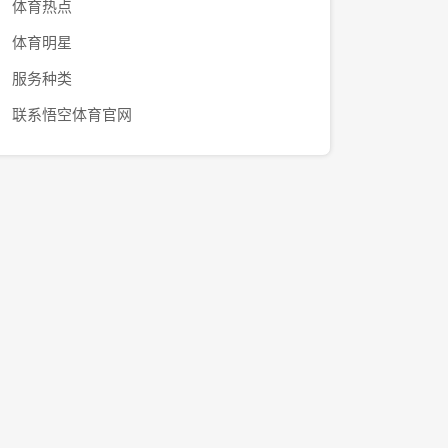
体育热点
体育明星
服务种类
联系悟空体育官网